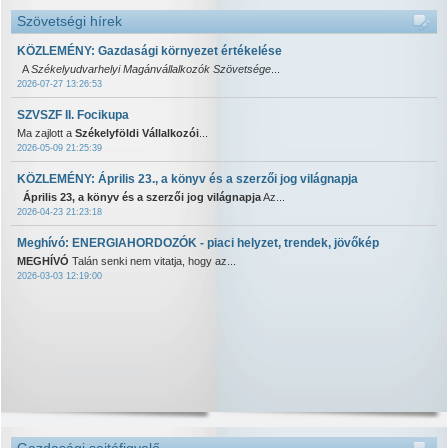
Szövetségi hírek
KÖZLEMÉNY: Gazdasági környezet értékelése
A
Székelyudvarhelyi Magánvállalkozók Szövetsége
...
2026-07-27 13:26:53
SZVSZF II. Focikupa
Ma zajlott a
Székelyföldi Vállalkozói
...
2026-05-09 21:25:39
KÖZLEMÉNY: Április 23., a könyv és a szerzői jog világnapja
Április 23, a könyv és a szerzői jog világnapja
Az...
2026-04-23 21:23:18
Meghívó: ENERGIAHORDOZÓK - piaci helyzet, trendek, jövőkép
MEGHÍVÓ
Talán senki nem vitatja, hogy az...
2026-03-03 12:19:00