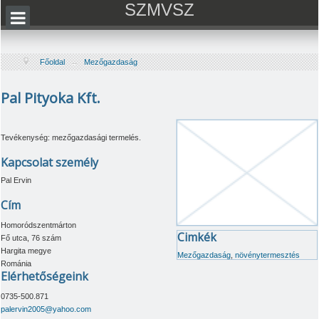
SZMVSZ
Főoldal
→
Mezőgazdaság
Pal Pityoka Kft.
Tevékenység: mezőgazdasági termelés.
Kapcsolat személy
Pal Ervin
Cím
Homoródszentmárton
Cimkék
Fő utca, 76 szám
Hargita megye
Mezőgazdaság
,
növénytermesztés
Románia
Elérhetőségeink
0735-500.871
palervin2005@yahoo.com