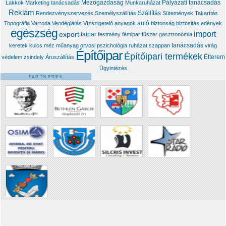
Mezőgazdaság
Pályázati tanácsadás
Lakkok
Marketing tanácsadás
Munkaruházat
Reklám
Szállítás
Rendezvényszervezés
Személyszállítás
Sütemények
Takarítás
autó
Topográfia
Varroda
Vendéglátás
Vízszigetelő anyagok
biztonság
biztositás
edények
egészség
import
export
faipar
festmény
fémipar
fűszer
gasztronómia
tanácsadás
keretek
kulcs
méz
műanyag
orvosi
pszichológia
ruházat
szappan
virág
Építőipar
Építőipari termékek
Étterem
védelem
zsindely
Áruszállítás
Ügyintézés
PARTNEREK