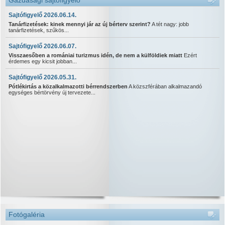
Gazdasági sajtófigyelő
Sajtófigyelő 2026.06.14.
Tanárfizetések: kinek mennyi jár az új bérterv szerint?
A tét nagy: jobb
tanárfizetések, szűkös...
Sajtófigyelő 2026.06.07.
Visszaesőben a romániai turizmus idén, de nem a külföldiek miatt
Ezért
érdemes egy kicsit jobban...
Sajtófigyelő 2026.05.31.
Pótlékirtás a közalkalmazotti bérrendszerben
A közszférában alkalmazandó
egységes bértörvény új tervezete...
Fotógaléria