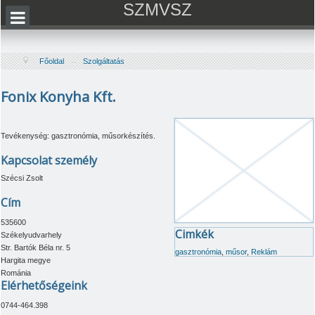
SZMVSZ
Főoldal
→
Szolgáltatás
Fonix Konyha Kft.
Tevékenység: gasztronómia, műsorkészítés.
Kapcsolat személy
Szécsi Zsolt
Cím
535600
Cimkék
Székelyudvarhely
Str. Bartók Béla nr. 5
gasztronómia
,
műsor
,
Reklám
Hargita megye
Románia
Elérhetőségeink
0744-464.398