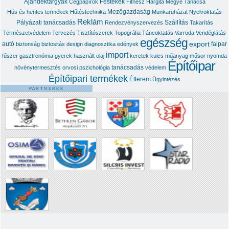
Ajándéktárgyak
Festékek
Cégpapírok
Fitnesz
Hargita Megye Tanácsa
Mezőgazdaság
Hús és hentes termékek
Hűtéstechnika
Munkaruházat
Nyelvoktatás
Reklám
Pályázati tanácsadás
Szállítás
Rendezvényszervezés
Takarítás
Természetvédelem
Tervezés
Tisztítószerek
Topográfia
Táncoktatás
Varroda
Vendéglátás
egészség
export
autó
faipar
biztonság
biztositás
design
diagnosztika
edények
import
fűszer
gasztronómia
gyerek
használt olaj
keretek
kulcs
műanyag
műsor
nyomda
Építőipar
tanácsadás
növénytermesztés
orvosi
pszichológia
védelem
Építőipari termékek
Étterem
Ügyintézés
PARTNEREK