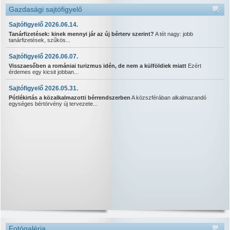
Gazdasági sajtófigyelő
Sajtófigyelő 2026.06.14.
Tanárfizetések: kinek mennyi jár az új bérterv szerint?
A tét nagy: jobb
tanárfizetések, szűkös...
Sajtófigyelő 2026.06.07.
Visszaesőben a romániai turizmus idén, de nem a külföldiek miatt
Ezért
érdemes egy kicsit jobban...
Sajtófigyelő 2026.05.31.
Pótlékirtás a közalkalmazotti bérrendszerben
A közszférában alkalmazandó
egységes bértörvény új tervezete...
Fotógaléria