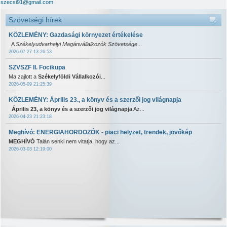
szecsi91@gmail.com
Szövetségi hírek
KÖZLEMÉNY: Gazdasági környezet értékelése
A
Székelyudvarhelyi Magánvállalkozók Szövetsége
...
2026-07-27 13:26:53
SZVSZF II. Focikupa
Ma zajlott a
Székelyföldi Vállalkozói
...
2026-05-09 21:25:39
KÖZLEMÉNY: Április 23., a könyv és a szerzői jog világnapja
Április 23, a könyv és a szerzői jog világnapja
Az...
2026-04-23 21:23:18
Meghívó: ENERGIAHORDOZÓK - piaci helyzet, trendek, jövőkép
MEGHÍVÓ
Talán senki nem vitatja, hogy az...
2026-03-03 12:19:00