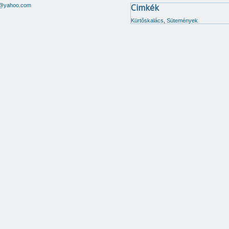
@yahoo.com
Cimkék
Kürtőskalács
,
Sütemények