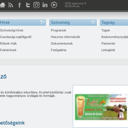
2026 augusztus 8
09:28:45 am
Hírek
Szövetség
Tagság
Szövetségi hírek
Programok
Tagok
Gazdasági sajtófigyelő
Hasznos információk
Kedvezménynyújt
Rólunk írták
Dokumentumok
Partnerek
Felmérések
Fotógaléria
Linkajánló
ozó
 kürtőskalács készítése. A Lehel kürtősház csak
seink hagyományos ízvilágát és formáját.
hetőségeink