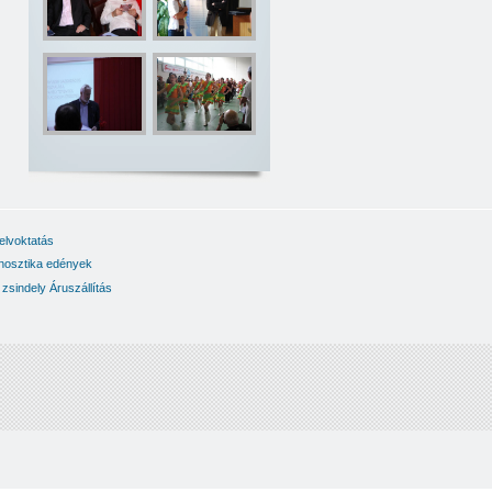
elvoktatás
nosztika
edények
zsindely
Áruszállítás