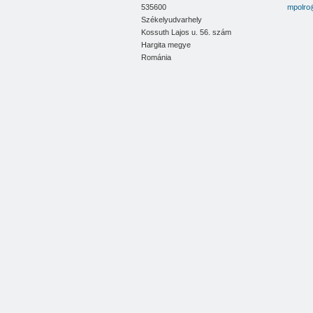
535600
mpolro
Coma Szivarvany Kft.
Székelyudvarhely
Kossuth Lajos u. 56. szám
Expert Print Kft.
Hargita megye
Ro Tribut Kft.
Románia
David Domokos egyéni vállalkozó
Labordent Fogas Kft.
Endo Elekes Annamaria Kft.
Diemer Kft.
Osváth Pál Barna egyéni vállalkozó
Ambrus D. Levente egyéni vállalkozó
Clarity Consulting Kft.
Csiszár Melinda egyéni vállalkozó
Nova Dental Kft.
OVB 113 Structura Ulkei Istvan Kft.
Moldován Emil egyéni vállalkozó
Recol Procom Kft.