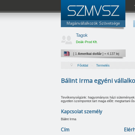
Magánvállalkozók Szövetsége
Az Ön érdekképviselete.
Xil Power Eqology Kft.
Tagok
www.szmvsz.ro
Deák-Prod Kft.
[ 1
Euró
] = 4.708 lej
Poem Design Kft.
[ 1
Amerikai dollár
] = 4.137 lej
Barabás Sándor
Főoldal
→
Termelés
Jazmin Famili Univers Kft.
Safe Drive Master Kft.
Bálint Irma egyéni vállalk
Mihály B. Enikő családi vállalkozó
Bálint Irma egyéni vállalkozó
Tevékenységünk: hagyományos házi sütemények és
egyetlen szempontot tart maga előtt: megtartani ő
Imuno Histocit Kft.
Kapcsolat személy
Lemncut Solutions Kft.
Bálint Irma
Fun Aestetics Kft.
Cím
Elér
Gall Viola Dental Kft.