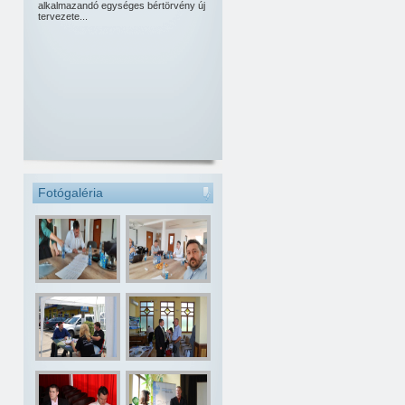
alkalmazandó egységes bértörvény új
tervezete...
Fotógaléria