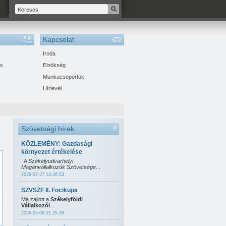
Kapcsolat
Iroda
ás
Elnökség
Munkacsoportok
Hírlevél
Szövetségi hírek
KÖZLEMÉNY: Gazdasági
környezet értékelése
A
Székelyudvarhelyi
Magánvállalkozók Szövetsége
...
2026-07-27 13:26:53
SZVSZF II. Focikupa
Ma zajlott a
Székelyföldi
Vállalkozói
...
2026-05-09 21:25:39