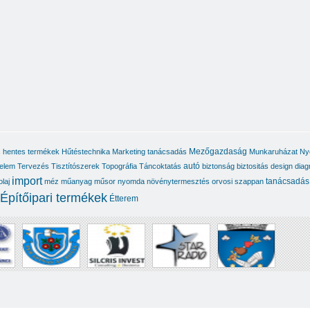
Mezőgazdaság
 hentes termékek
Hűtéstechnika
Marketing tanácsadás
Munkaruházat
Ny
autó
elem
Tervezés
Tisztítószerek
Topográfia
Táncoktatás
biztonság
biztositás
design
diag
import
tanácsadás
olaj
méz
műanyag
műsor
nyomda
növénytermesztés
orvosi
szappan
Építőipari termékek
Étterem