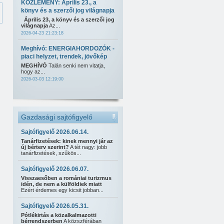
KÖZLEMÉNY: Április 23., a
könyv és a szerzői jog világnapja
Április 23, a könyv és a szerzői jog
világnapja
Az...
2026-04-23 21:23:18
Meghívó: ENERGIAHORDOZÓK -
piaci helyzet, trendek, jövőkép
MEGHÍVÓ
Talán senki nem vitatja,
hogy az...
2026-03-03 12:19:00
Gazdasági sajtófigyelő
Sajtófigyelő 2026.06.14.
Tanárfizetések: kinek mennyi jár az
új bérterv szerint?
A tét nagy: jobb
tanárfizetések, szűkös...
Sajtófigyelő 2026.06.07.
Visszaesőben a romániai turizmus
idén, de nem a külföldiek miatt
Ezért érdemes egy kicsit jobban...
Sajtófigyelő 2026.05.31.
Pótlékirtás a közalkalmazotti
bérrendszerben
A közszférában