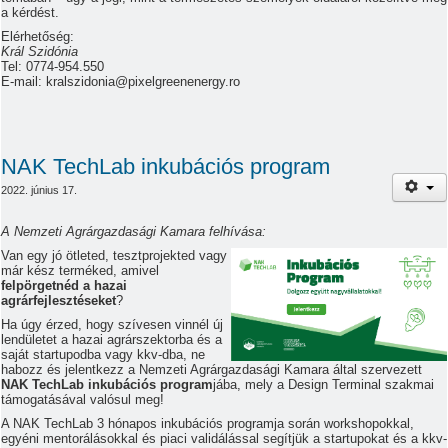
a kérdést.
Elérhetőség:
Král Szidónia
Tel: 0774-954.550
E-mail:
kralszidonia@pixelgreenenergy.ro
NAK TechLab inkubációs program
2022. június 17.
A Nemzeti Agrárgazdasági Kamara felhívása:
Van egy jó ötleted, tesztprojekted vagy
már kész terméked, amivel
felpörgetnéd a hazai
agrárfejlesztéseket
?
Ha úgy érzed, hogy szívesen vinnél új
lendületet a hazai agrárszektorba és a
saját startupodba vagy kkv-dba, ne
habozz és jelentkezz a Nemzeti Agrárgazdasági Kamara által szervezett
NAK TechLab inkubációs program
jába, mely a Design Terminal szakmai
támogatásával valósul meg!
A NAK TechLab 3 hónapos inkubációs programja során workshopokkal,
egyéni mentorálásokkal és piaci validálással segítjük a startupokat és a kkv-