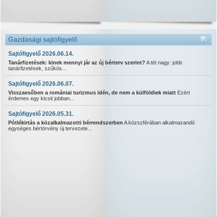
Gazdasági sajtófigyelő
Sajtófigyelő 2026.06.14.
Tanárfizetések: kinek mennyi jár az új bérterv szerint?
A tét nagy: jobb
tanárfizetések, szűkös...
Sajtófigyelő 2026.06.07.
Visszaesőben a romániai turizmus idén, de nem a külföldiek miatt
Ezért
érdemes egy kicsit jobban...
Sajtófigyelő 2026.05.31.
Pótlékirtás a közalkalmazotti bérrendszerben
A közszférában alkalmazandó
egységes bértörvény új tervezete...