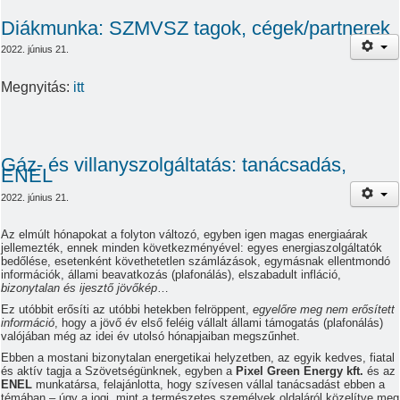
Diákmunka: SZMVSZ tagok, cégek/partnerek
2022. június 21.
Megnyitás:
itt
Gáz- és villanyszolgáltatás: tanácsadás,
ENEL
2022. június 21.
Az elmúlt hónapokat a folyton változó, egyben igen magas energiaárak
jellemezték, ennek minden következményével: egyes energiaszolgáltatók
bedőlése, esetenként követhetetlen számlázások, egymásnak ellentmondó
információk, állami beavatkozás (plafonálás), elszabadult infláció,
bizonytalan és ijesztő jövőkép
…
Ez utóbbit erősíti az utóbbi hetekben felröppent,
egyelőre meg nem erősített
információ
, hogy a jövő év első feléig vállalt állami támogatás (plafonálás)
valójában még az idei év utolsó hónapjaiban megszűnhet.
Ebben a mostani bizonytalan energetikai helyzetben, az egyik kedves, fiatal
és aktív tagja a Szövetségünknek, egyben a
Pixel Green Energy kft.
és az
ENEL
munkatársa, felajánlotta, hogy szívesen vállal tanácsadást ebben a
témában – úgy a jogi, mint a természetes személyek oldaláról közelítve meg