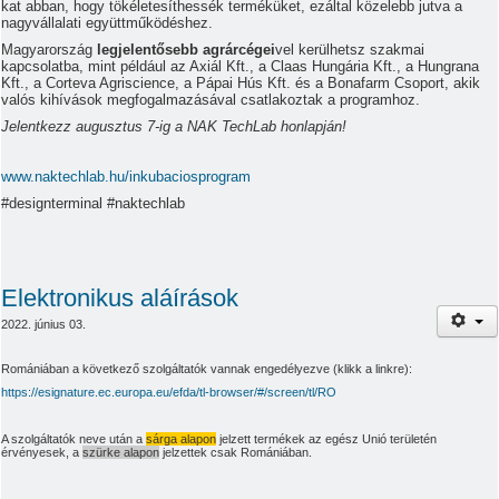
kat abban, hogy tökéletesíthessék terméküket, ezáltal közelebb jutva a
nagyvállalati együttműködéshez.
Magyarország
legjelentősebb agrárcégei
vel kerülhetsz szakmai
kapcsolatba, mint például az Axiál Kft., a Claas Hungária Kft., a Hungrana
Kft., a Corteva Agriscience, a Pápai Hús Kft. és a Bonafarm Csoport, akik
valós kihívások megfogalmazásával csatlakoztak a programhoz.
Jelentkezz augusztus 7-ig a NAK TechLab honlapján!
www.naktechlab.hu/inkubaciosprogram
#designterminal #naktechlab
Elektronikus aláírások
2022. június 03.
Romániában a következő szolgáltatók vannak engedélyezve (klikk a linkre):
https://esignature.ec.europa.eu/efda/tl-browser/#/screen/tl/RO
A szolgáltatók neve után a
sárga alapon
jelzett termékek az egész Unió területén
érvényesek, a
szürke alapon
jelzettek csak Romániában.