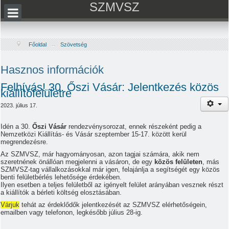
SZMVSZ
Főoldal
→
Szövetség
Hasznos információk
Felhívás! 30. Őszi Vásár: Jelentkezés közös
kiállítófelületre
2023. július 17.
Idén a 30.
Őszi Vásár
rendezvénysorozat, ennek részeként pedig a
Nemzetközi Kiállítás- és Vásár szeptember 15-17. között kerül
megrendezésre.
Az SZMVSZ, már hagyományosan, azon tagjai számára, akik nem
szeretnének önállóan megjelenni a vásáron, de egy
közös felületen
, más
SZMVSZ-tag vállalkozásokkal már igen, felajánlja a segítségét egy közös
benti felületbérlés lehetősége érdekében.
Ilyen esetben a teljes felületből az igényelt felület arányában vesznek részt
a kiállítók a bérleti költség elosztásában.
Várjuk
tehát az érdeklődők jelentkezését az SZMVSZ elérhetőségein,
emailben vagy telefonon, legkésőbb július 28-ig.