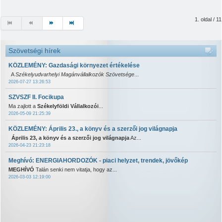
1. oldal / 11
Szövetségi hírek
KÖZLEMÉNY: Gazdasági környezet értékelése
A
Székelyudvarhelyi Magánvállalkozók Szövetsége
...
2026-07-27 13:26:53
SZVSZF II. Focikupa
Ma zajlott a
Székelyföldi Vállalkozói
...
2026-05-09 21:25:39
KÖZLEMÉNY: Április 23., a könyv és a szerzői jog világnapja
Április 23, a könyv és a szerzői jog világnapja
Az...
2026-04-23 21:23:18
Meghívó: ENERGIAHORDOZÓK - piaci helyzet, trendek, jövőkép
MEGHÍVÓ
Talán senki nem vitatja, hogy az...
2026-03-03 12:19:00