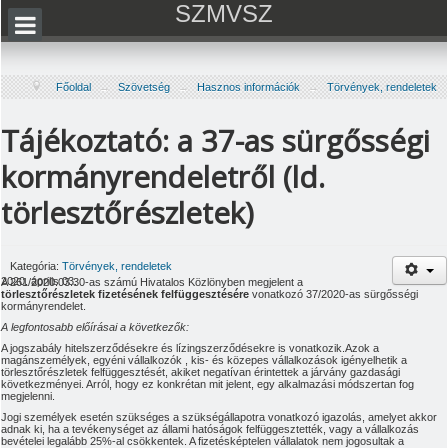
SZMVSZ
Főoldal
→
Szövetség
→
Hasznos információk
→
Törvények, rendeletek
Tájékoztató: a 37-as sürgősségi
kormányrendeletről (ld.
törlesztőrészletek)
Kategória:
Törvények, rendeletek
2020. április 03.
A 261/2020.03.30-as számú Hivatalos Közlönyben megjelent a
törlesztőrészletek fizetésének felfüggesztésére
vonatkozó 37/2020-as sürgősségi
kormányrendelet.
A legfontosabb előírásai a következők:
A jogszabály hitelszerződésekre és lízingszerződésekre is vonatkozik.Azok a
magánszemélyek, egyéni vállalkozók , kis- és közepes vállalkozások igényelhetik a
törlesztőrészletek felfüggesztését, akiket negatívan érintettek a járvány gazdasági
következményei. Arról, hogy ez konkrétan mit jelent, egy alkalmazási módszertan fog
megjelenni.
Jogi személyek esetén szükséges a szükségállapotra vonatkozó igazolás, amelyet akkor
adnak ki, ha a tevékenységet az állami hatóságok felfüggesztették, vagy a vállalkozás
bevételei legalább 25%-al csökkentek. A fizetésképtelen vállalatok nem jogosultak a