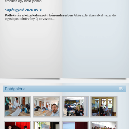
érdemes egy kicsit jobban...
Sajtófigyelő 2026.05.31.
Pótlékirtás a közalkalmazotti bérrendszerben
A közszférában alkalmazandó
egységes bértörvény új tervezete...
Fotógaléria