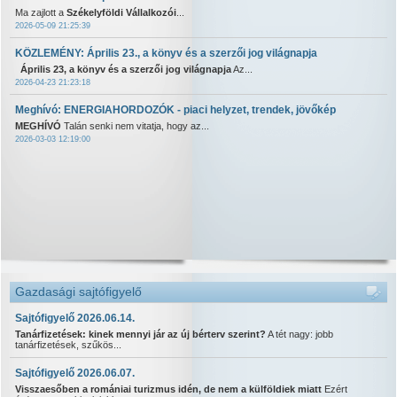
Ma zajlott a
Székelyföldi Vállalkozói
...
2026-05-09 21:25:39
KÖZLEMÉNY: Április 23., a könyv és a szerzői jog világnapja
Április 23, a könyv és a szerzői jog világnapja
Az...
2026-04-23 21:23:18
Meghívó: ENERGIAHORDOZÓK - piaci helyzet, trendek, jövőkép
MEGHÍVÓ
Talán senki nem vitatja, hogy az...
2026-03-03 12:19:00
Gazdasági sajtófigyelő
Sajtófigyelő 2026.06.14.
Tanárfizetések: kinek mennyi jár az új bérterv szerint?
A tét nagy: jobb
tanárfizetések, szűkös...
Sajtófigyelő 2026.06.07.
Visszaesőben a romániai turizmus idén, de nem a külföldiek miatt
Ezért