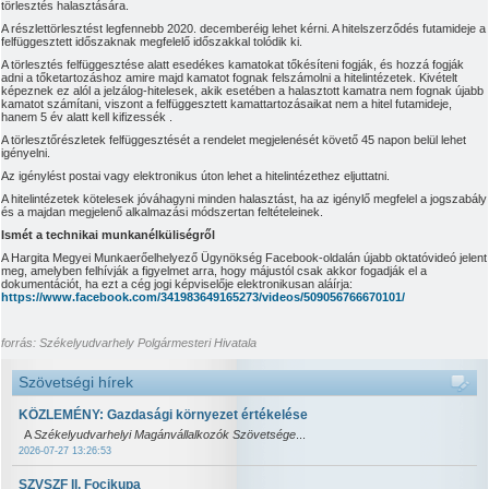
törlesztés halasztására.
A részlettörlesztést legfennebb 2020. decemberéig lehet kérni. A hitelszerződés futamideje a
felfüggesztett időszaknak megfelelő időszakkal tolódik ki.
A törlesztés felfüggesztése alatt esedékes kamatokat tőkésíteni fogják, és hozzá fogják
adni a tőketartozáshoz amire majd kamatot fognak felszámolni a hitelintézetek. Kivételt
képeznek ez alól a jelzálog-hitelesek, akik esetében a halasztott kamatra nem fognak újabb
kamatot számítani, viszont a felfüggesztett kamattartozásaikat nem a hitel futamideje,
hanem 5 év alatt kell kifizessék .
A törlesztőrészletek felfüggesztését a rendelet megjelenését követő 45 napon belül lehet
igényelni.
Az igénylést postai vagy elektronikus úton lehet a hitelintézethez eljuttatni.
A hitelintézetek kötelesek jóváhagyni minden halasztást, ha az igénylő megfelel a jogszabály
és a majdan megjelenő alkalmazási módszertan feltételeinek.
Ismét a technikai munkanélküliségről
A Hargita Megyei Munkaerőelhelyező Ügynökség Facebook-oldalán újabb oktatóvideó jelent
meg, amelyben felhívják a figyelmet arra, hogy májustól csak akkor fogadják el a
dokumentációt, ha ezt a cég jogi képviselője elektronikusan aláírja:
https://www.facebook.com/341983649165273/videos/509056766670101/
forrás: Székelyudvarhely Polgármesteri Hivatala
Szövetségi hírek
KÖZLEMÉNY: Gazdasági környezet értékelése
A
Székelyudvarhelyi Magánvállalkozók Szövetsége
...
2026-07-27 13:26:53
SZVSZF II. Focikupa