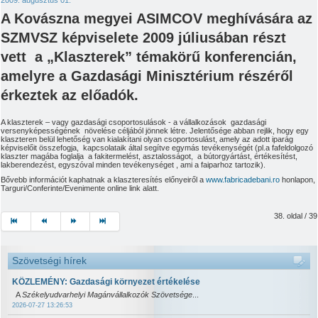
A Kovászna megyei ASIMCOV meghívására az
SZMVSZ képviselete 2009 júliusában részt
vett a „Klaszterek” témakörű konferencián,
amelyre a Gazdasági Minisztérium részéről
érkeztek az előadók.
A klaszterek – vagy gazdasági csoportosulások - a vállalkozások gazdasági
versenyképességének növelése céljából jönnek létre. Jelentősége abban rejlik, hogy egy
klaszteren belül lehetőség van kialakítani olyan csoportosulást, amely az adott iparág
képviselőit összefogja, kapcsolataik által segítve egymás tevékenységét (pl.a fafeldolgozó
klaszter magába foglalja a fakitermelést, asztalosságot, a bútorgyártást, értékesítést,
lakberendezést, egyszóval minden tevékenységet , ami a faiparhoz tartozik).
Bővebb információt kaphatnak a klaszteresítés előnyeiről a
www.fabricadebani.ro
honlapon,
Targuri/Conferinte/Evenimente online link alatt.
38. oldal / 39
Szövetségi hírek
KÖZLEMÉNY: Gazdasági környezet értékelése
A
Székelyudvarhelyi Magánvállalkozók Szövetsége
...
2026-07-27 13:26:53