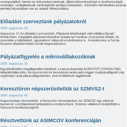
szempontjából, hanem az önkormányzatoknak, állami intézményeknek is tevékenységük,
munkájuk, szolgáltatásaik minőségének javítása érdekében.. A kérdőív kiértékelése lezárult,
jelenleg folyamatban van az adatok felhasználása.
Előadást szerveztünk pályázatokról
2009. augusztus 18.
Augusztus 17-én előadást szerveztünk „Pályázati lehetőségek mikrvállalkozóknak”
témakörben. A legújabb pályázati kiirásokat mutatta be Fazakas Zsuzsanna előadó, és
ismertette a feltételeket, ugyanakkor válaszolt a kérdésekre is. A rendezvény a Forrás
Központ elõadótermében került megrendezésre.
Pályázatfigyelés a mikroválllakozóknak
2009. augusztus 16.
Együttműködési megállapodást kötöttünk a marosvásárhelyi EUROTOP CONSULTING
településfejlesztési, forrásszerzési és beruházási tanácsadó céggel. A pályázatfigyelű cég
segítséget nyújt pályázatfigyelésben, amit továbbítunk tagjainknak.
Keresztúron népszerűsítettük az SZMVSZ-t
2009. augusztus 09.
Augusztusban résztvettünk a Keresztúri városnapokon. Az SZMVSZ egy sátorral,
bannerrel, szórólapokkal kitelepedett a rendezvényre. Számos vállalkozó érdeklődött a
Szervezet tevékenységéről.
Résztvettünk az ASIMCOV konferenciáján
2009. augusztus 01.