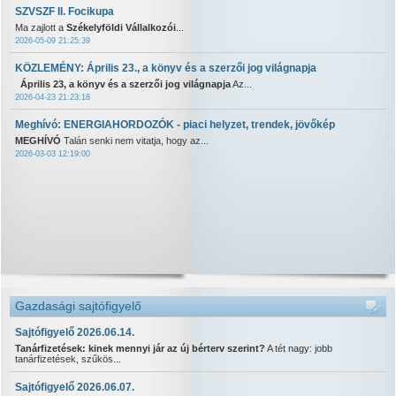
SZVSZF II. Focikupa
Ma zajlott a
Székelyföldi Vállalkozói
...
2026-05-09 21:25:39
KÖZLEMÉNY: Április 23., a könyv és a szerzői jog világnapja
Április 23, a könyv és a szerzői jog világnapja
Az...
2026-04-23 21:23:18
Meghívó: ENERGIAHORDOZÓK - piaci helyzet, trendek, jövőkép
MEGHÍVÓ
Talán senki nem vitatja, hogy az...
2026-03-03 12:19:00
Gazdasági sajtófigyelő
Sajtófigyelő 2026.06.14.
Tanárfizetések: kinek mennyi jár az új bérterv szerint?
A tét nagy: jobb
tanárfizetések, szűkös...
Sajtófigyelő 2026.06.07.