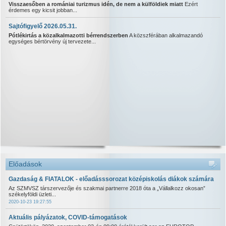
Visszaesőben a romániai turizmus idén, de nem a külföldiek miatt
Ezért
érdemes egy kicsit jobban...
Sajtófigyelő 2026.05.31.
Pótlékirtás a közalkalmazotti bérrendszerben
A közszférában alkalmazandó
egységes bértörvény új tervezete...
Előadások
Gazdaság & FIATALOK - előadásssorozat középiskolás diákok számára
Az SZMVSZ társzervezője és szakmai partnerre 2018 óta a „Vállalkozz okosan”
székelyföldi üzleti...
2020-10-23 19:27:55
Aktuális pályázatok, COVID-támogatások