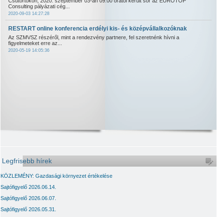
Csütörtökön, 2020. szeptember 03-án 09:00 órától került sor az EUROTOP
Consulting pályázati cég...
2020-09-03 14:27:28
RESTART online konferencia erdélyi kis- és középvállalkozóknak
Az SZMVSZ részéről, mint a rendezvény partnere, fel szeretnénk hívni a
figyelmeteket erre az...
2020-05-19 14:05:36
Legfrisebb hírek
KÖZLEMÉNY: Gazdasági környezet értékelése
Sajtófigyelő 2026.06.14.
Sajtófigyelő 2026.06.07.
Sajtófigyelő 2026.05.31.