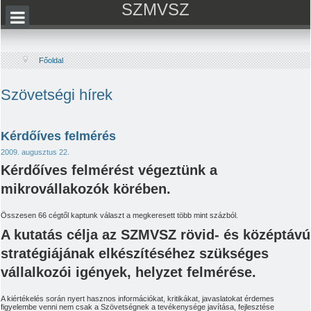
SZMVSZ
Főoldal
Szövetségi hírek
Kérdőíves felmérés
2009. augusztus 22.
Kérdőíves felmérést végeztünk a
mikrovállakozók körében.
Összesen 66 cégtől kaptunk választ a megkeresett több mint százból.
A kutatás célja az SZMVSZ rövid- és középtávú
stratégiájának elkészítéséhez szükséges
vállalkozói igények, helyzet felmérése.
A kiértékelés során nyert hasznos információkat, kritikákat, javaslatokat érdemes
figyelembe venni nem csak a Szövetségnek a tevékenysége javítása, fejlesztése