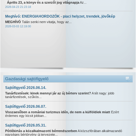
Április 23, a könyv és a szerzői jog világnapja
Az...
2026-04-23 21:23:18
Meghívó: ENERGIAHORDOZÓK - piaci helyzet, trendek, jövőkép
MEGHÍVÓ
Talán senki nem vitatja, hogy az...
2026-03-03 12:19:00
Gazdasági sajtófigyelő
Sajtófigyelő 2026.06.14.
Tanárfizetések: kinek mennyi jár az új bérterv szerint?
A tét nagy: jobb
tanárfizetések, szűkös...
Sajtófigyelő 2026.06.07.
Visszaesőben a romániai turizmus idén, de nem a külföldiek miatt
Ezért
érdemes egy kicsit jobban...
Sajtófigyelő 2026.05.31.
Pótlékirtás a közalkalmazotti bérrendszerben
A közszférában alkalmazandó
egységes bértörvény új tervezete...