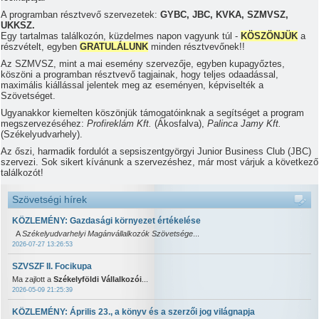
A programban résztvevő szervezetek:
GYBC, JBC, KVKA, SZMVSZ,
UKKSZ.
Egy tartalmas találkozón, küzdelmes napon vagyunk túl -
KÖSZÖNJÜK
a
részvételt, egyben
GRATULÁLUNK
minden résztvevőnek!!
Az SZMVSZ, mint a mai esemény szervezője, egyben kupagyőztes,
köszöni a programban résztvevő tagjainak, hogy teljes odaadással,
maximális kiállással jelentek meg az eseményen, képviselték a
Szövetséget.
Ugyanakkor kiemelten köszönjük támogatóinknak a segítséget a program
megszervezéséhez:
Profireklám Kft.
(Ákosfalva),
Palinca Jamy Kft.
(Székelyudvarhely).
Az őszi, harmadik fordulót a sepsiszentgyörgyi Junior Business Club (JBC)
szervezi. Sok sikert kívánunk a szervezéshez, már most várjuk a következő
találkozót!
Szövetségi hírek
KÖZLEMÉNY: Gazdasági környezet értékelése
A
Székelyudvarhelyi Magánvállalkozók Szövetsége
...
2026-07-27 13:26:53
SZVSZF II. Focikupa
Ma zajlott a
Székelyföldi Vállalkozói
...
2026-05-09 21:25:39
KÖZLEMÉNY: Április 23., a könyv és a szerzői jog világnapja