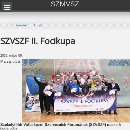
SZMVSZ
Főoldal
→
Hírek
SZVSZF II. Focikupa
2026. május 09.
Ma zajlott a
Székelyföldi Vállalkozói Szervezetek Fórumának (SZVSZF)
második
focikupája.