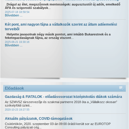
Drágul az élet, megszűnnek mentességek: augusztustól új adók, emelkedő
ÁFA és szigorodó szabályok
...
2025-07-18 18:59:54
Bővebben ...
Két pont, ami nagyon fájna a vállalkozók szerint az állam adóemelési
terveiből
Helyette javasolnak négy másik pontot, ami inkább Bukarestnek és a
feketegazdaságnak fájna, az ország viszont
...
2025-06-21 19:30:16
Bővebben ...
Előadások
Gazdaság & FIATALOK - előadásssorozat középiskolás diákok számára
Az SZMVSZ társzervezője és szakmai partnerre 2018 óta a „Vállalkozz okosan”
székelyföldi üzleti...
2020-10-23 19:27:55
Aktuális pályázatok, COVID-támogatások
Csütörtökön, 2020. szeptember 03-án 09:00 órától került sor az EUROTOP
Consulting pályázati cég...