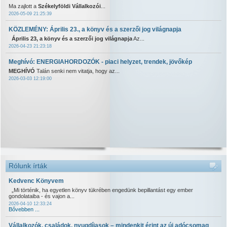
Ma zajlott a
Székelyföldi Vállalkozói
...
2026-05-09 21:25:39
KÖZLEMÉNY: Április 23., a könyv és a szerzői jog világnapja
Április 23, a könyv és a szerzői jog világnapja
Az...
2026-04-23 21:23:18
Meghívó: ENERGIAHORDOZÓK - piaci helyzet, trendek, jövőkép
MEGHÍVÓ
Talán senki nem vitatja, hogy az...
2026-03-03 12:19:00
Rólunk írták
Kedvenc Könyvem
„Mi történik, ha egyetlen könyv tükrében engedünk bepillantást egy ember
gondolataiba - és vajon a...
2026-04-10 12:33:24
Bővebben ...
Vállalkozók, családok, nyugdíjasok – mindenkit érint az új adócsomag