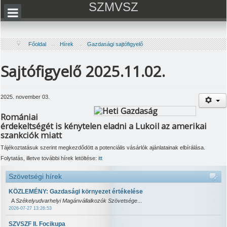
SZMVSZ
Főoldal
→
Hírek
→
Gazdasági sajtófigyelő
Sajtófigyelő 2025.11.02.
2025. november 03.
Romániai
érdekeltségét is kénytelen eladni a Lukoil az amerikai
szankciók miatt
Tájékoztatásuk szerint megkezdődött a potenciális vásárlók ajánlatainak elbírálása.
Folytatás, illetve további hírek letöltése:
itt
Szövetségi hírek
KÖZLEMÉNY: Gazdasági környezet értékelése
A
Székelyudvarhelyi Magánvállalkozók Szövetsége
...
2026-07-27 13:26:53
SZVSZF II. Focikupa