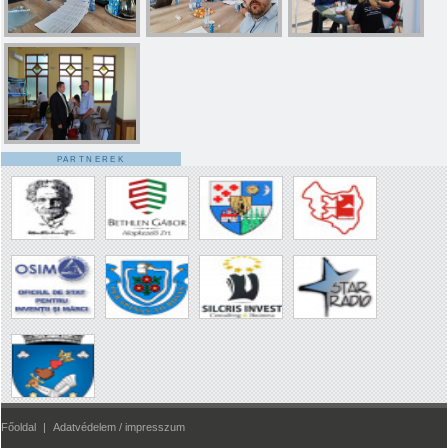
PARTNEREK
Főoldal
|
Adatvédelem / impresszum