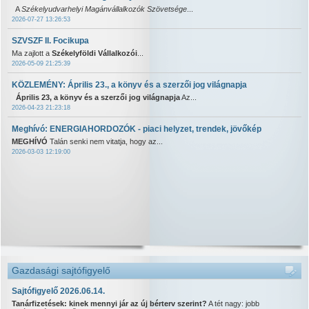
A
Székelyudvarhelyi Magánvállalkozók Szövetsége
...
2026-07-27 13:26:53
SZVSZF II. Focikupa
Ma zajlott a
Székelyföldi Vállalkozói
...
2026-05-09 21:25:39
KÖZLEMÉNY: Április 23., a könyv és a szerzői jog világnapja
Április 23, a könyv és a szerzői jog világnapja
Az...
2026-04-23 21:23:18
Meghívó: ENERGIAHORDOZÓK - piaci helyzet, trendek, jövőkép
MEGHÍVÓ
Talán senki nem vitatja, hogy az...
2026-03-03 12:19:00
Gazdasági sajtófigyelő
Sajtófigyelő 2026.06.14.
Tanárfizetések: kinek mennyi jár az új bérterv szerint?
A tét nagy: jobb