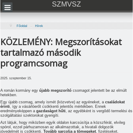
SZMVSZ
Főoldal
→
Hírek
KÖZLEMÉNY: Megszorításokat
tartalmazó második
programcsomag
2025. szeptember 15.
A román kormány egy
újabb megszorító
csomagot jelentett be az elmúlt
hetekben.
Egy újabb csomag, amely ismét (közvetve) az egyéneket, a
családokat
érinti
, így a vásárlóerőt csökkenti jelentős mértékben. Ennek
eredményeképpen a
gazdaságot hűti
, az egyébként is vergődő termelési és
szolgáltatási szektorokat gyengíti.
Azt látjuk, hogy miközben egyik oldalon karcsúsítja a közszférát, elvileg
spórol, ezzel párhuzamosan az alkalmazottak, a hivatali dolgozók
jövedelmét is csökkenti.
Tovább sarcolja a tömegeket
, fizetéseket,