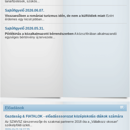
tanárfizetések, szűkös...
Sajtófigyelő 2026.06.07.
Visszaesőben a romániai turizmus idén, de nem a külföldiek miatt
Ezért
érdemes egy kicsit jobban...
Sajtófigyelő 2026.05.31.
Pótlékirtás a közalkalmazotti bérrendszerben
A közszférában alkalmazandó
egységes bértörvény új tervezete...
Előadások
Gazdaság & FIATALOK - előadásssorozat középiskolás diákok számára
Az SZMVSZ társzervezője és szakmai partnerre 2018 óta a „Vállalkozz okosan”
székelyföldi üzleti...
2020-10-23 19:27:55