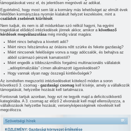
támogatásokat vesz el, és jelentősen megnöveli az adókat.
Egyértelmű, hogy most sem lát a kormány más lehetőséget az elmúlt évek
felelőtlen kormányzása nyomán kialakult helyzet kezelésére, mint a
családok zsebének kiürítését
.
Nem tudjuk, és nem is áll módunkban szó nélkül hagyni, ha egyéni
tragédiákat előidéző intézkedések jönnek akkor, amikor a
következő
kérdések megválaszolása
még mindig várat magára:
Miért nincs behajtva a kivetett adó?
Miért nincs felszámolva az óriásira nőtt szürke és fekete gazdaság?
Miért nincsenek felelőségre vonva a nagy adócsalók, és behajtva az
abból származó pénzek kamatostól?
Miért engedik a többszázmilliós forgalmú multinacionális vállalatok
,,adóoptimalizálás” címen alkalmazott ügyeskedéseit?
Hogy vannak olyan nagy összegű kintlévőségek?
Az ismételten megszorító intézkedéseket kötelező módon a soron
következő 3. csomag -
gazdasági csomag
kell kísérje, amely a vállalkozók
támogatását, helyzetbe hozását kell tartalmazza.
Fontosnak tartjuk azonban, hogy ezt ne tegyék majd a deficitcsökkentő
kategóriába. A 3. csomag az előző 2 elvonását kell majd ellensúlyozza, a
vállalkozások helyzetbe hozását, versenyképességének növelését kell
megcélozza.
Szövetségi hírek
KÖZLEMÉNY: Gazdasági környezet értékelése