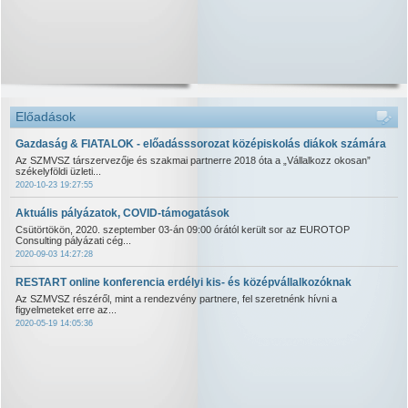
Előadások
Gazdaság & FIATALOK - előadásssorozat középiskolás diákok számára
Az SZMVSZ társzervezője és szakmai partnerre 2018 óta a „Vállalkozz okosan”
székelyföldi üzleti...
2020-10-23 19:27:55
Aktuális pályázatok, COVID-támogatások
Csütörtökön, 2020. szeptember 03-án 09:00 órától került sor az EUROTOP
Consulting pályázati cég...
2020-09-03 14:27:28
RESTART online konferencia erdélyi kis- és középvállalkozóknak
Az SZMVSZ részéről, mint a rendezvény partnere, fel szeretnénk hívni a
figyelmeteket erre az...
2020-05-19 14:05:36