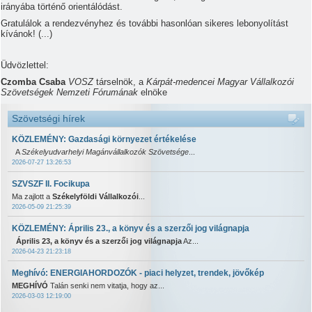
irányába történő orientálódást.
Gratulálok a rendezvényhez és további hasonlóan sikeres lebonyolítást
kívánok!
(...)
Üdvözlettel:
Czomba Csaba
VOSZ
társelnök, a
Kárpát-medencei Magyar Vállalkozói
Szövetségek Nemzeti Fórumának
elnöke
Szövetségi hírek
KÖZLEMÉNY: Gazdasági környezet értékelése
A
Székelyudvarhelyi Magánvállalkozók Szövetsége
...
2026-07-27 13:26:53
SZVSZF II. Focikupa
Ma zajlott a
Székelyföldi Vállalkozói
...
2026-05-09 21:25:39
KÖZLEMÉNY: Április 23., a könyv és a szerzői jog világnapja
Április 23, a könyv és a szerzői jog világnapja
Az...
2026-04-23 21:23:18
Meghívó: ENERGIAHORDOZÓK - piaci helyzet, trendek, jövőkép
MEGHÍVÓ
Talán senki nem vitatja, hogy az...
2026-03-03 12:19:00