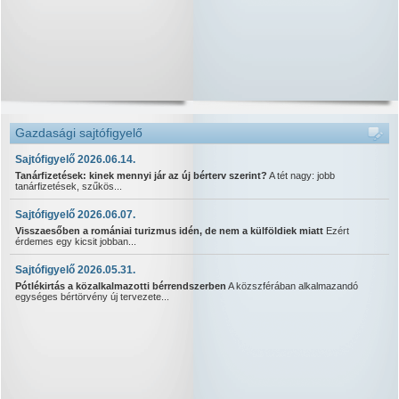
Gazdasági sajtófigyelő
Sajtófigyelő 2026.06.14.
Tanárfizetések: kinek mennyi jár az új bérterv szerint?
A tét nagy: jobb
tanárfizetések, szűkös...
Sajtófigyelő 2026.06.07.
Visszaesőben a romániai turizmus idén, de nem a külföldiek miatt
Ezért
érdemes egy kicsit jobban...
Sajtófigyelő 2026.05.31.
Pótlékirtás a közalkalmazotti bérrendszerben
A közszférában alkalmazandó
egységes bértörvény új tervezete...