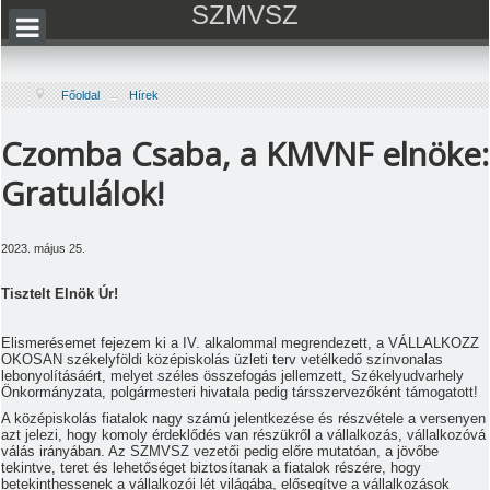
SZMVSZ
Főoldal
→
Hírek
Czomba Csaba, a KMVNF elnöke:
Gratulálok!
2023. május 25.
Tisztelt Elnök Úr!
Elismerésemet fejezem ki a IV. alkalommal megrendezett, a VÁLLALKOZZ
OKOSAN székelyföldi középiskolás üzleti terv vetélkedő színvonalas
lebonyolításáért, melyet széles összefogás jellemzett, Székelyudvarhely
Önkormányzata, polgármesteri hivatala pedig társszervezőként támogatott!
A középiskolás fiatalok nagy számú jelentkezése és részvétele a versenyen
azt jelezi, hogy komoly érdeklődés van részükről a vállalkozás, vállalkozóvá
válás irányában. Az SZMVSZ vezetői pedig előre mutatóan, a jövőbe
tekintve, teret és lehetőséget biztosítanak a fiatalok részére, hogy
betekinthessenek a vállalkozói lét világába, elősegítve a vállalkozások