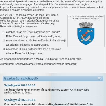
Az eredeti elképzelések szerint az előadások az iskola tanulói előtt folytak volna, egyúttal
videóra rögzítve az anyagot. A járványnak köszönhető előírások miatt végül a
képzések/előadások majd online lesznek csupán elérhetők és a refis középiskolás diákok +
tanáraik számára szabadon elérhetők.
A 2020-2021-es iskolai évben, de még 2020-ban, a
Gazdaság & FIATALOK nevet viselő online
előadássorozat három előadására fog sor kerülni a
következőkben a Baczkamadarasi Kis Gergely
Református Kollégium aulájában:
október 28-án az Üzleti jogról lesz szó, előadó:
Bálint Csaba közgazdász, adótanácsadó, tanár,
november 04-én az Emberi erőforrásokról szól majd
az előadás, előadó itt is Bálint Csaba,
november 11-én a Költségvetés lesz a terítéken,
előadó: Deák Judit közgazdász.
Az előadások médiapartnere a Media Grup Market ADV és a Star rádió.
A programot Székelyudvarhely város önkormányzata is támogatja!
Gazdasági sajtófigyelő
Sajtófigyelő 2026.06.14.
Tanárfizetések: kinek mennyi jár az új bérterv szerint?
A tét nagy: jobb
tanárfizetések, szűkös...
Sajtófigyelő 2026.06.07.
Visszaesőben a romániai turizmus idén, de nem a külföldiek miatt
Ezért