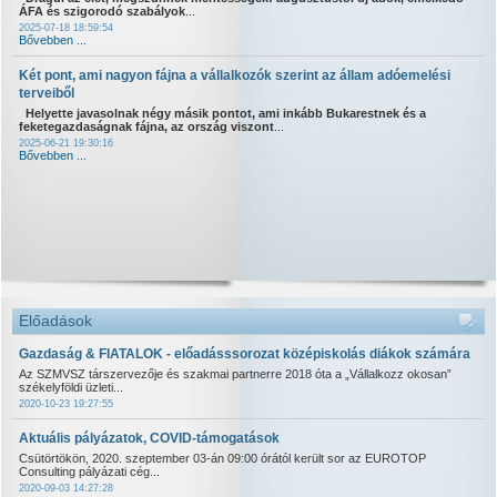
ÁFA és szigorodó szabályok
...
2025-07-18 18:59:54
Bővebben ...
Két pont, ami nagyon fájna a vállalkozók szerint az állam adóemelési
terveiből
Helyette javasolnak négy másik pontot, ami inkább Bukarestnek és a
feketegazdaságnak fájna, az ország viszont
...
2025-06-21 19:30:16
Bővebben ...
Előadások
Gazdaság & FIATALOK - előadásssorozat középiskolás diákok számára
Az SZMVSZ társzervezője és szakmai partnerre 2018 óta a „Vállalkozz okosan”
székelyföldi üzleti...
2020-10-23 19:27:55
Aktuális pályázatok, COVID-támogatások
Csütörtökön, 2020. szeptember 03-án 09:00 órától került sor az EUROTOP
Consulting pályázati cég...
2020-09-03 14:27:28