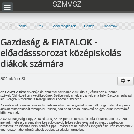
SZMVSZ
Főoldal
→
Hírek
→
Szövetségi hírek
→
Honlap
→
Előadások
Gazdaság & FIATALOK -
előadásssorozat középiskolás
diákok számára
2020. október 23.
Az SZMVSZ társzervezője és szakmai partnerre 2018 óta a „Vállalkozz okosan”
székelyföldi üzleti terv vetélkedőnek Székelyudvarhelyen, amelyet a helyi Baczkamadarasi
Kis Gergely Református Kollégiummal közösen szervez.
A vetélkedők szervezése és kivitelezése közben egyértelművé vált, hogy valamiképpen a
diákok felkészülését támogatni kellene, hiszen számos, alapvető és gyakorlati információ
híján vannak.
A Szövetség végül egy 8-10 részes, 35-45 perces tematizált előadássorozatot tervezett,
melyek mellé a versenyekre készülő diákok felkészülés gyanánt egyrészt szabadon
letölthetik az előadás bemutatóját (.pps), másrészt az előadás megnézése után kitölthetnek
egy tesztet, ahol ellenőrizhetik ezeket az alapismereteiket.