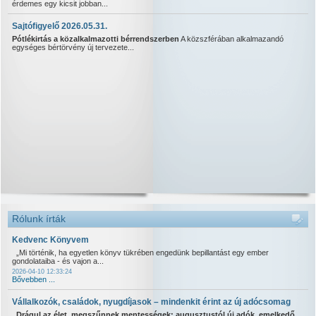
érdemes egy kicsit jobban...
Sajtófigyelő 2026.05.31.
Pótlékirtás a közalkalmazotti bérrendszerben
A közszférában alkalmazandó
egységes bértörvény új tervezete...
Rólunk írták
Kedvenc Könyvem
„Mi történik, ha egyetlen könyv tükrében engedünk bepillantást egy ember
gondolataiba - és vajon a...
2026-04-10 12:33:24
Bővebben ...
Vállalkozók, családok, nyugdíjasok – mindenkit érint az új adócsomag
Drágul az élet, megszűnnek mentességek: augusztustól új adók, emelkedő